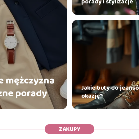
porady i stylizacje
le mężczyzna
Jakie buty do jeans
zne porady
okazję?
ZAKUPY