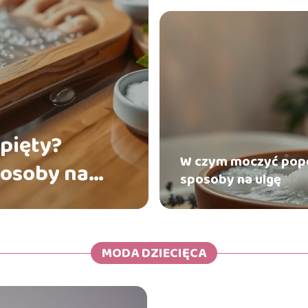
 pięty?
W czym moczyć pop
osoby na
sposoby na ulgę
MODA DZIECIĘCA