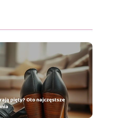
rają pięty? Oto najczęstsze
ania