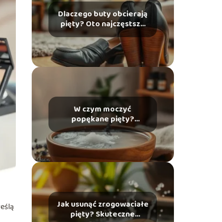
Dlaczego buty obcierają
pięty? Oto najczęstsze
przyczyny i rozwiązania
W czym moczyć
popękane pięty?
Skuteczne domowe
sposoby na ulgę
Jak usunąć zrogowaciałe
eślą
pięty? Skuteczne