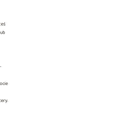
teś
lub
–
łocie
ery.