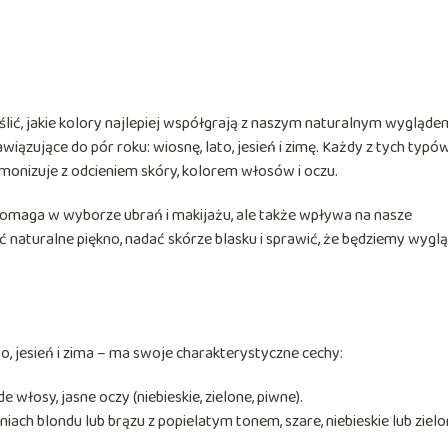
lić, jakie kolory najlepiej współgrają z naszym naturalnym wygląde
wiązujące do pór roku: wiosnę, lato, jesień i zimę. Każdy z tych typó
rmonizuje z odcieniem skóry, kolorem włosów i oczu.
o pomaga w wyborze ubrań i makijażu, ale także wpływa na nasze
aturalne piękno, nadać skórze blasku i sprawić, że będziemy wygl
, jesień i zima – ma swoje charakterystyczne cechy:
 włosy, jasne oczy (niebieskie, zielone, piwne).
ach blondu lub brązu z popielatym tonem, szare, niebieskie lub ziel