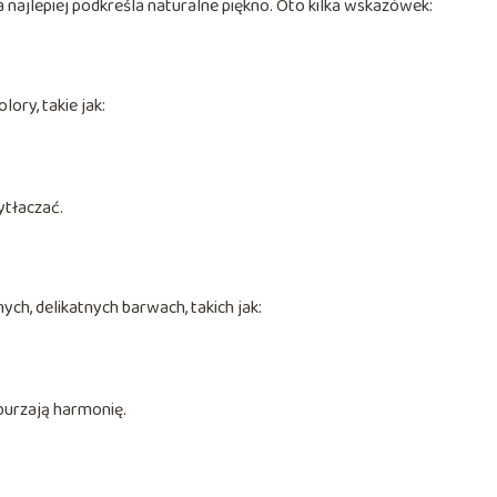
 najlepiej podkreśla naturalne piękno. Oto kilka wskazówek:
ory, takie jak:
ytłaczać.
ych, delikatnych barwach, takich jak:
burzają harmonię.