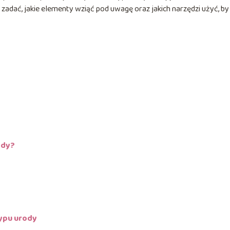
e zadać, jakie elementy wziąć pod uwagę oraz jakich narzędzi użyć, by
ody?
typu urody