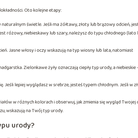
okładności. Oto kolejne etapy:
w naturalnym świetle. Jeśli ma żółtawy, złoty lub brązowy odcień, jes
jest różowy, niebieskawy lub szary, należysz do typu chłodnego (lato 
dcień. Jasne włosy i oczy wskazują na typ wiosny lub lata, natomiast
dgarstka. Zielonkawe żyły oznaczają ciepły typ urody, a niebieskie 
ę. Jeśli lepiej wyglądasz w srebrze, jesteś typem chłodnym. Jeśli w z
ałów w różnych kolorach i obserwuj, jak zmienia się wygląd Twojej c
czu, wskazują na Twój typ urody.
typu urody?