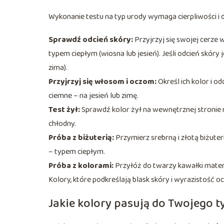
Wykonanie testu na typ urody wymaga cierpliwości i d
Sprawdź odcień skóry:
Przyjrzyj się swojej cerze 
typem ciepłym (wiosna lub jesień). Jeśli odcień skóry 
zima).
Przyjrzyj się włosom i oczom:
Określ ich kolor i o
ciemne – na jesień lub zimę.
Test żył:
Sprawdź kolor żył na wewnętrznej stronie na
chłodny.
Próba z biżuterią:
Przymierz srebrną i złotą biżuteri
– typem ciepłym.
Próba z kolorami:
Przyłóż do twarzy kawałki materi
Kolory, które podkreślają blask skóry i wyrazistość o
Jakie kolory pasują do Twojego 