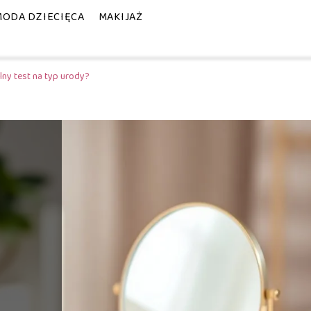
MODA DZIECIĘCA
MAKIJAŻ
ny test na typ urody?