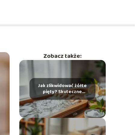
Zobacz także:
Jak zlikwidować żółte
pięty? Skuteczne
domowe sposoby na
problem