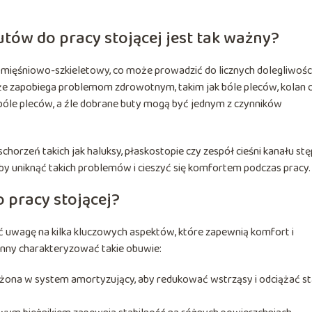
ów do pracy stojącej jest tak ważny?
d mięśniowo-szkieletowy, co może prowadzić do licznych dolegliwości
kże zapobiega problemom zdrowotnym, takim jak bóle pleców, kolan 
 bóle pleców, a źle dobrane buty mogą być jednym z czynników
rzeń takich jak haluksy, płaskostopie czy zespół cieśni kanału stę
y uniknąć takich problemów i cieszyć się komfortem podczas pracy.
 pracy stojącej?
ć uwagę na kilka kluczowych aspektów, które zapewnią komfort i
inny charakteryzować takie obuwie:
ona w system amortyzujący, aby redukować wstrząsy i odciążać s