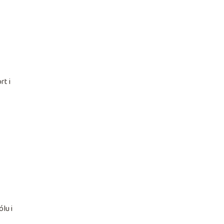
rt i
lu i