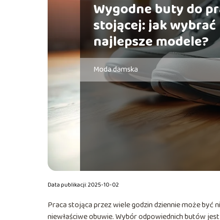
Wygodne buty do pr
stojącej: jak wybrać
najlepsze modele?
Moda damska
Data publikacji: 2025-10-02
Praca stojąca przez wiele godzin dziennie może być n
niewłaściwe obuwie. Wybór odpowiednich butów jest