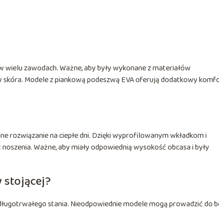
ę w wielu zawodach. Ważne, aby były wykonane z materiałów
czy skóra. Modele z piankową podeszwą EVA oferują dodatkowy komfo
ealne rozwiązanie na ciepłe dni. Dzięki wyprofilowanym wkładkom i
oszenia. Ważne, aby miały odpowiednią wysokość obcasa i były
y stojącej?
długotrwałego stania. Nieodpowiednie modele mogą prowadzić do bó