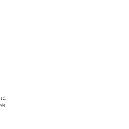
ść,
wie