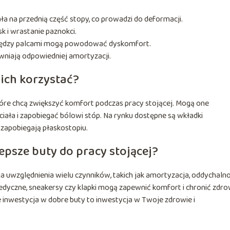
ła na przednią część stopy, co prowadzi do deformacji.
 i wrastanie paznokci.
k między palcami mogą powodować dyskomfort.
wniają odpowiedniej amortyzacji.
nich korzystać?
tóre chcą zwiększyć komfort podczas pracy stojącej. Mogą one
iała i zapobiegać bólowi stóp. Na rynku dostępne są wkładki
 zapobiegają płaskostopiu.
psze buty do pracy stojącej?
uwzględnienia wielu czynników, takich jak amortyzacja, oddychalno
dyczne, sneakersy czy klapki mogą zapewnić komfort i chronić zdro
e inwestycja w dobre buty to inwestycja w Twoje zdrowie i