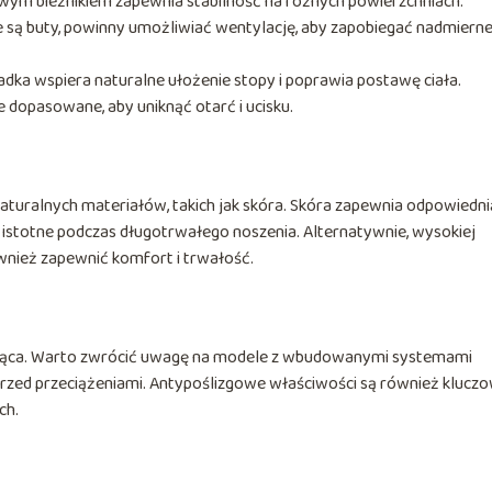
ym bieżnikiem zapewnia stabilność na różnych powierzchniach.
e są buty, powinny umożliwiać wentylację, aby zapobiegać nadmier
ka wspiera naturalne ułożenie stopy i poprawia postawę ciała.
e dopasowane, aby uniknąć otarć i ucisku.
naturalnych materiałów, takich jak skóra. Skóra zapewnia odpowiedni
e istotne podczas długotrwałego noszenia. Alternatywnie, wysokiej
ównież zapewnić komfort i trwałość.
ująca. Warto zwrócić uwagę na modele z wbudowanymi systemami
rzed przeciążeniami. Antypoślizgowe właściwości są również kluczo
ch.