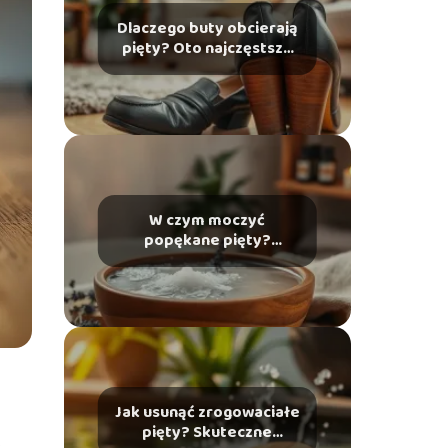
Dlaczego buty obcierają
pięty? Oto najczęstsze
przyczyny i rozwiązania
W czym moczyć
popękane pięty?
Skuteczne domowe
sposoby na ulgę
Jak usunąć zrogowaciałe
pięty? Skuteczne
.