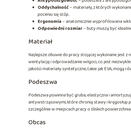
Antypoślizgowość
– podeszwa z antypoślizgow
Oddychalność
– materiały, z których wykonan
poceniu się stóp.
Ergonomia
– anatomicznie wyprofilowana wkład
Odpowiedni rozmiar
– buty muszą być idealni
Materiał
Najlepsze obuwie do pracy stojącej wykonane jest z 
wentylację i odprowadzanie wilgoci, co jest niezwykl
jakości materiały syntetyczne, takie jak EVA, mogą r
Podeszwa
Podeszwa powinna być gruba, elastyczna i amortyz
antywstrząsowymi, które chronią stawy i kręgosłup p
szczególnie w miejscach pracy o śliskich powierzchnia
Obcas