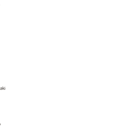
a
aki
y