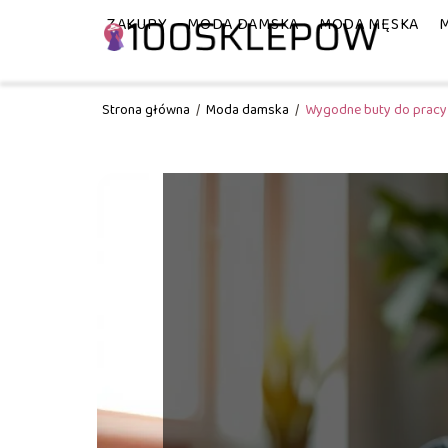
ZAKUPY
MODA DAMSKA
MODA MĘSKA
Strona główna
/
Moda damska
/
Wygodne buty do pracy 