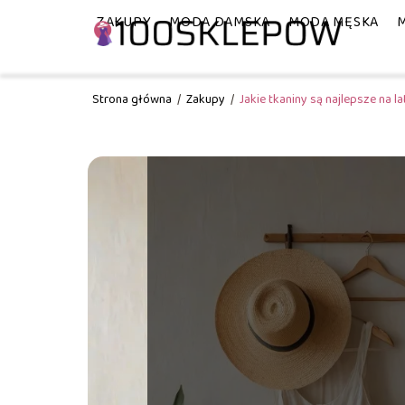
ZAKUPY
MODA DAMSKA
MODA MĘSKA
Strona główna
/
Zakupy
/
Jakie tkaniny są najlepsze na la