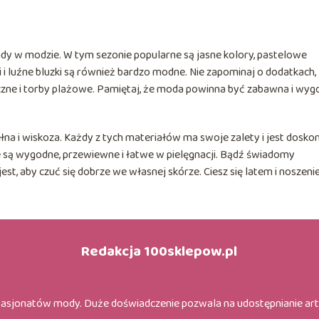
y w modzie. W tym sezonie popularne są jasne kolory, pastelowe
di i luźne bluzki są również bardzo modne. Nie zapominaj o dodatkach,
eczne i torby plażowe. Pamiętaj, że moda powinna być zabawna i wyg
łna i wiskoza. Każdy z tych materiałów ma swoje zalety i jest dosko
re są wygodne, przewiewne i łatwe w pielęgnacji. Bądź świadomy
st, aby czuć się dobrze we własnej skórze. Ciesz się latem i noszeni
Redakcja 100sklepow.pl
pasjonatów mody. Duże doświadczenie pozwala na udostępnianie ar