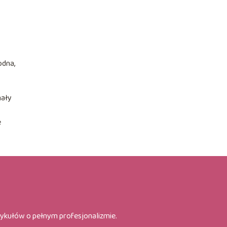
odna,
nały
e
tykułów o pełnym profesjonalizmie.