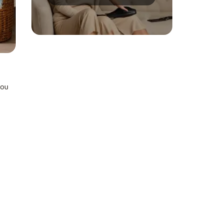
mody
you