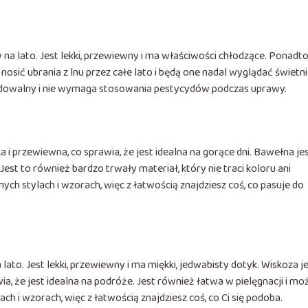
na lato. Jest lekki, przewiewny i ma właściwości chłodzące. Ponadto,
nosić ubrania z lnu przez całe lato i będą one nadal wyglądać świetni
radowalny i nie wymaga stosowania pestycydów podczas uprawy.
 i przewiewna, co sprawia, że ​​jest idealna na gorące dni. Bawełna je
Jest to również bardzo trwały materiał, który nie traci koloru ani
ych stylach i wzorach, więc z łatwością znajdziesz coś, co pasuje do
lato. Jest lekki, przewiewny i ma miękki, jedwabisty dotyk. Wiskoza j
wia, że jest idealna na podróże. Jest również łatwa w pielęgnacji i mo
ch i wzorach, więc z łatwością znajdziesz coś, co Ci się podoba.