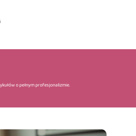
y
i
tykułów o pełnym profesjonalizmie.