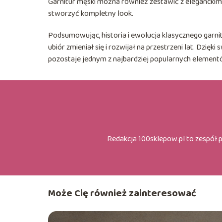
Garnitur męski można również zestawić z eleganckimi 
stworzyć kompletny look.
Podsumowując, historia i ewolucja klasycznego garnit
ubiór zmieniał się i rozwijał na przestrzeni lat. Dzię
pozostaje jednym z najbardziej popularnych elementó
Redakcja 100sklepow.pl to zespół 
Może Cię również zainteresować