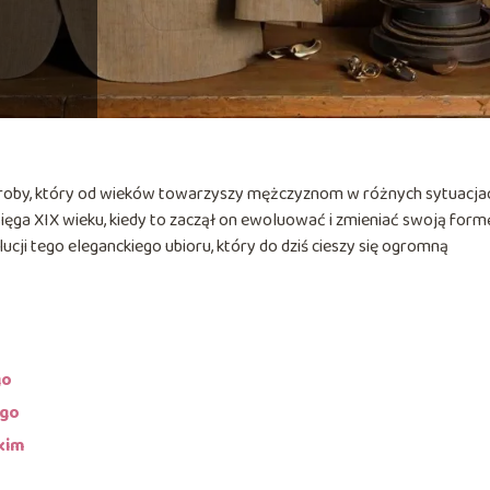
deroby, który od wieków towarzyszy mężczyznom w różnych sytuacja
ięga XIX wieku, kiedy to zaczął on ewoluować i zmieniać swoją form
olucji tego eleganckiego ubioru, który do dziś cieszy się ogromną
go
ego
kim