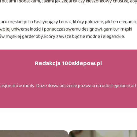
butami i dodatkami, takimi jak zegarek czy kieszonkowy chustka, ab
uru męskiego to fascynujący temat, który pokazuje, jak ten eleganck
ki swojej uniwersalności i ponadczasowemu designowi, garnitur męski
w męskiej garderoby, który zawsze będzie modne i eleganckie.
Redakcja 100sklepow.pl
pasjonatów mody. Duże doświadczenie pozwala na udostępnianie ar