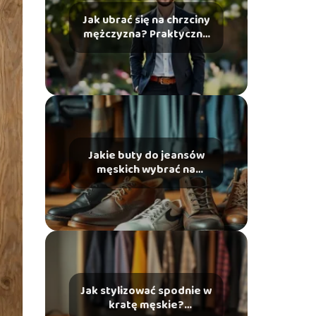
Jak ubrać się na chrzciny
mężczyzna? Praktyczne
porady i stylizacje
Jakie buty do jeansów
męskich wybrać na
każdą okazję?
Jak stylizować spodnie w
kratę męskie?