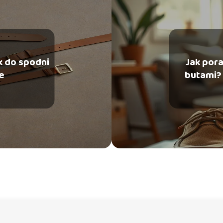
k do spodni
Jak pora
e
butami?