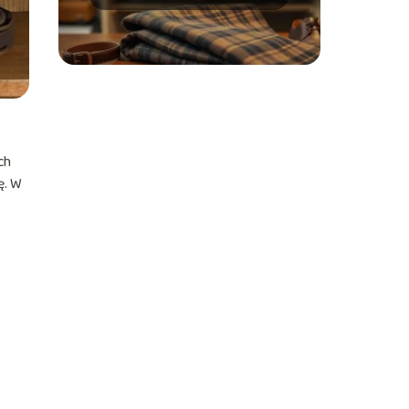
Praktyczne porady i
inspiracje
ch
ę. W