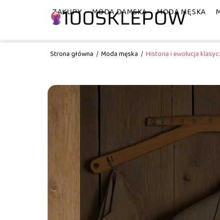
ZAKUPY
MODA DAMSKA
MODA MĘSKA
Strona główna
/
Moda męska
/
Historia i ewolucja klas