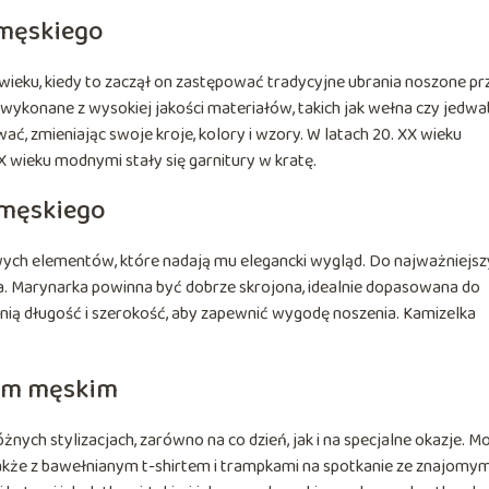
 męskiego
 wieku, kiedy to zaczął on zastępować tradycyjne ubrania noszone pr
wykonane z wysokiej jakości materiałów, takich jak wełna czy jedwa
ć, zmieniając swoje kroje, kolory i wzory. W latach 20. XX wieku
XX wieku modnymi stały się garnitury w kratę.
 męskiego
owych elementów, które nadają mu elegancki wygląd. Do najważniejs
lka. Marynarka powinna być dobrze skrojona, idealnie dopasowana do
ią długość i szerokość, aby zapewnić wygodę noszenia. Kamizelka
rem męskim
nych stylizacjach, zarówno na co dzień, jak i na specjalne okazje. M
także z bawełnianym t-shirtem i trampkami na spotkanie ze znajomym