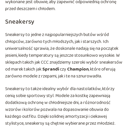
wykonane jest obuwie, aby zapewnić odpowiednią ochronę
przed deszczem i chłodem.
Sneakersy
Sneakersy to jedne z najpopularniejszych butów wśród
chłopców, zarówno tych młodszych, jak i starszych. Ich
uniwersalność sprawia, że doskonale nadają się na początek
jesieni, kiedy temperatury są jeszcze stosunkowo wysokie. W
sklepach takich jak CCC znajdziemy szeroki wybór sneakersów
od marek takich jak
Sprandi
czy
Champion
, które oferują
zarówno modele z rzepami, jak i te na sznurowadła.
Sneakersy to także idealny wybór dla nastolatków, którzy
cenią sobie sportowy styl. Modele za kostkę zapewniają
dodatkową ochronę w chłodniejsze dni, a różnorodność
wzorów i kolorów pozwala na dopasowanie obuwia do
każdego outfitu. Dzięki solidnej amortyzacji i ciekawej
stylistyce, sneakersy są chętnie wybierane przez młodzież.