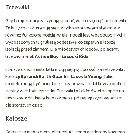
Trzewiki
Gdy temperatury zaczynają spadać, warto sięgnąć po trzewiki.
Te buty charakteryzują się nie tylko sportowym stylem, ale
również funkcjonalnością. Wiele modeli jest wodoodpornych i
wyposażonych w grubszą podeszwę, co zapewnia lepszą
izolację przed zimnem. Dla młodszych chłopców polecamy
trzewiki marek
Action Boy
i
Lasocki Kids
.
Starsze dzieci i nastolatki mogą sięgnąć po skórzane trzewiki z
kolekcji
Sprandi Earth Gear
lub
Lasocki Young
. Takie
modele mogą być ocieplane, co zapewnia dodatkowy komfort
cieplny w chłodniejsze dni. Trzewiki to także świetna opcja na
deszczowe dni, kiedy kalosze nie są już najlepszym wyborem
dla starszych dzieci.
Kalosze
Kalosze to nieodzowny element jesiennej garderoby każdego