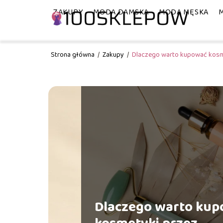
ZAKUPY
MODA DAMSKA
MODA MĘSKA
Strona główna
/
Zakupy
/
Dlaczego warto kupować kosme
Dlaczego warto ku