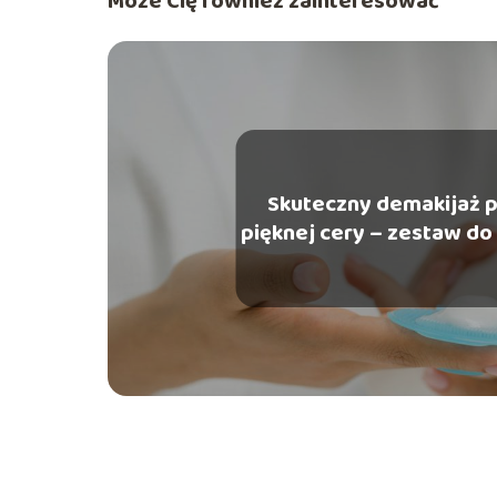
Może Cię również zainteresować
Skuteczny demakijaż 
pięknej cery – zestaw do