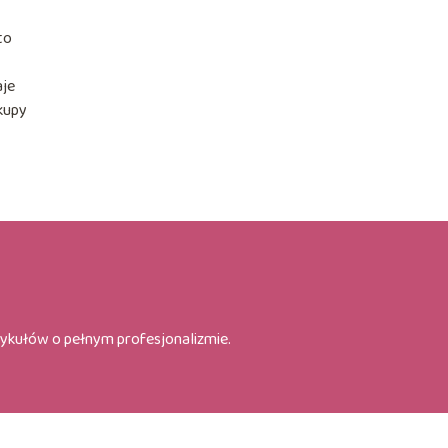
to
aje
akupy
tykułów o pełnym profesjonalizmie.