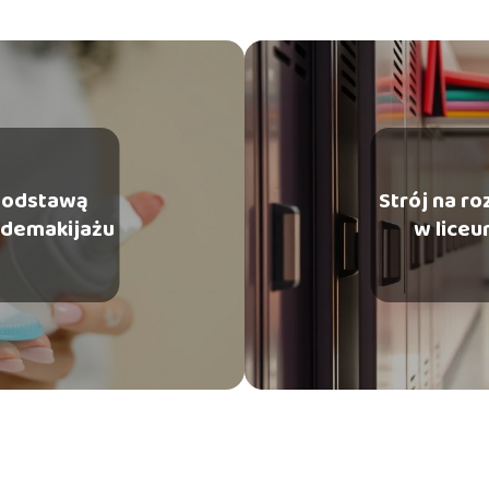
podstawą
Strój na r
 demakijażu
w liceu