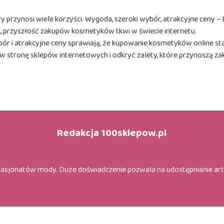
 przynosi wiele korzyści. Wygoda, szeroki wybór, atrakcyjne ceny – 
c, przyszłość zakupów kosmetyków tkwi w świecie internetu.
ór i atrakcyjne ceny sprawiają, że kupowanie kosmetyków online st
 w stronę sklepów internetowych i odkryć zalety, które przynoszą z
Redakcja 100sklepow.pl
pasjonatów mody. Duże doświadczenie pozwala na udostępnianie ar