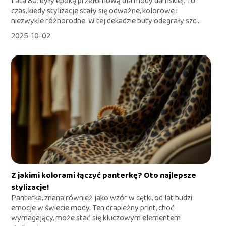
Lata 80. były epoką przełomową dla mody damskiej. To
czas, kiedy stylizacje stały się odważne, kolorowe i
niezwykle różnorodne. W tej dekadzie buty odegrały szc...
2025-10-02
Z jakimi kolorami łączyć panterkę? Oto najlepsze
stylizacje!
Panterka, znana również jako wzór w cętki, od lat budzi
emocje w świecie mody. Ten drapieżny print, choć
wymagający, może stać się kluczowym elementem