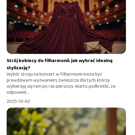
Strój kobiecy do filharmonii: jak wybrać idealną
stylizację?
Wybór stroju na koncert w filharmonii może być
prawdziwym wyzwaniem, zwłaszcza dla tych, którzy
wybierają się tam po raz pierwszy. Warto podkreślić, że
odpowied...
2025-10-02