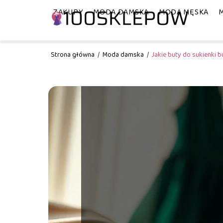
ZAKUPY
MODA DAMSKA
MODA MĘSKA
Strona główna
/
Moda damska
/
Jakie buty do sukienki 