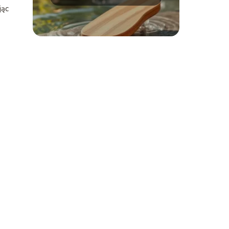
metody i porady
jąc