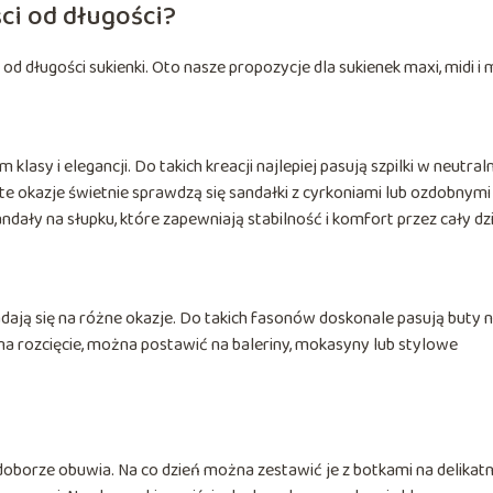
ści od długości?
ługości sukienki. Oto nasze propozycje dla sukienek maxi, midi i m
 klasy i elegancji. Do takich kreacji najlepiej pasują szpilki w neutral
yste okazje świetnie sprawdzą się sandałki z cyrkoniami lub ozdobnymi
ały na słupku, które zapewniają stabilność i komfort przez cały dz
nadają się na różne okazje. Do takich fasonów doskonale pasują buty 
ka ma rozcięcie, można postawić na baleriny, mokasyny lub stylowe
doborze obuwia. Na co dzień można zestawić je z botkami na delika