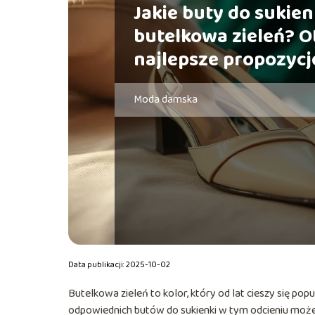
Jakie buty do sukien
butelkowa zieleń? O
najlepsze propozycj
Moda damska
Data publikacji: 2025-10-02
Butelkowa zieleń to kolor, który od lat cieszy się pop
odpowiednich butów do sukienki w tym odcieniu może