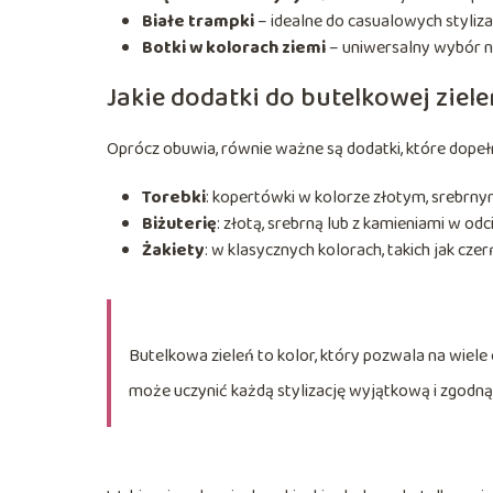
Białe trampki
– idealne do casualowych stylizac
Botki w kolorach ziemi
– uniwersalny wybór na
Jakie dodatki do butelkowej ziele
Oprócz obuwia, równie ważne są dodatki, które dopełni
Torebki
: kopertówki w kolorze złotym, srebrn
Biżuterię
: złotą, srebrną lub z kamieniami w od
Żakiety
: w klasycznych kolorach, takich jak czer
Butelkowa zieleń to kolor, który pozwala na wi
może uczynić każdą stylizację wyjątkową i zgodn