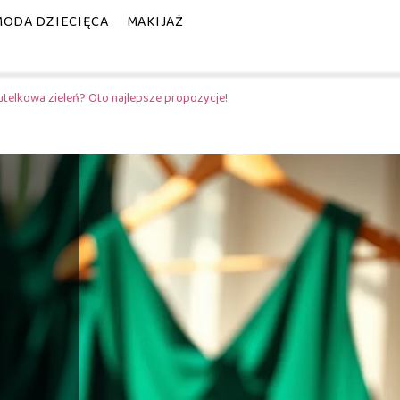
MODA DZIECIĘCA
MAKIJAŻ
butelkowa zieleń? Oto najlepsze propozycje!