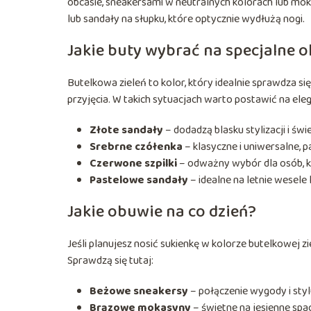
obcasie, sneakersami w neutralnych kolorach lub moka
lub sandały na słupku, które optycznie wydłużą nogi.
Jakie buty wybrać na specjalne o
Butelkowa zieleń to kolor, który idealnie sprawdza si
przyjęcia. W takich sytuacjach warto postawić na ele
Złote sandały
– dodadzą blasku stylizacji i św
Srebrne czółenka
– klasyczne i uniwersalne, 
Czerwone szpilki
– odważny wybór dla osób, kt
Pastelowe sandały
– idealne na letnie wesele 
Jakie obuwie na co dzień?
Jeśli planujesz nosić sukienkę w kolorze butelkowej z
Sprawdzą się tutaj:
Beżowe sneakersy
– połączenie wygody i styl
Brązowe mokasyny
– świetne na jesienne spac