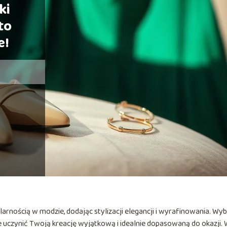
ki
to
e!
ularnością w modzie, dodając stylizacji elegancji i wyrafinowania. Wy
 uczynić Twoją kreację wyjątkową i idealnie dopasowaną do okazji.