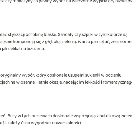
 botki czy mokasyny to pewny wybór na wieczorne wyjścia czy biznes
ać stylizacji odrobinę blasku. Sandały czy szpilki w tym kolorze są
pięknie komponują się z głęboką zielenią. Warto pamiętać, że srebrne
jak delikatna biżuteria.
o oryginalny wybór, który doskonale uzupełni sukienki w odcieniu
cjach na wiosenne i letnie okazje, nadając im lekkości i romantyczneg
zień. Buty w tych odcieniach doskonale współgrają z butelkową zielen
śli zależy Ci na wygodzie i uniwersalności.