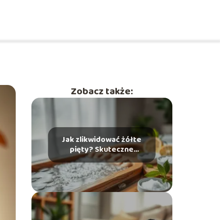
Zobacz także:
Jak zlikwidować żółte
pięty? Skuteczne
domowe sposoby na
problem