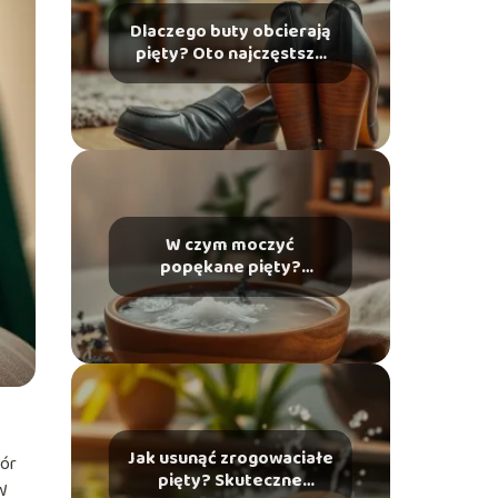
Dlaczego buty obcierają
pięty? Oto najczęstsze
przyczyny i rozwiązania
W czym moczyć
popękane pięty?
Skuteczne domowe
sposoby na ulgę
Jak usunąć zrogowaciałe
bór
pięty? Skuteczne
 W