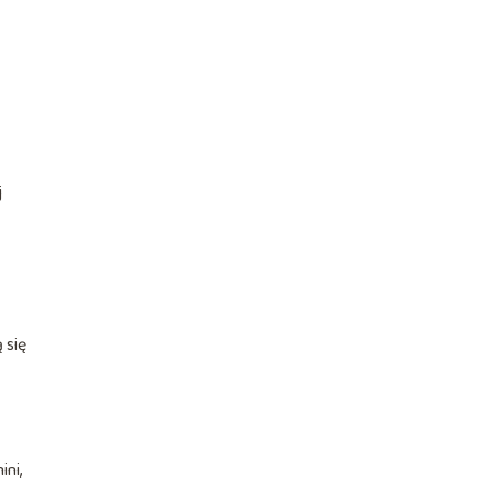
j
 się
ini,