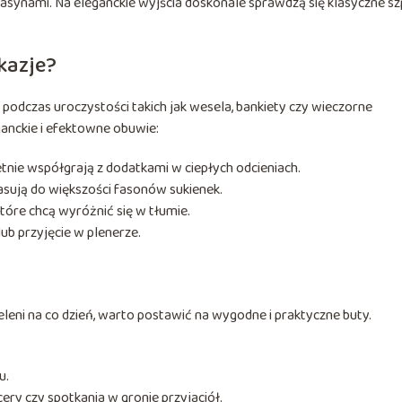
synami. Na eleganckie wyjścia doskonale sprawdzą się klasyczne szp
kazje?
ę podczas uroczystości takich jak wesela, bankiety czy wieczorne
ganckie i efektowne obuwie:
ietnie współgrają z dodatkami w ciepłych odcieniach.
pasują do większości fasonów sukienek.
óre chcą wyróżnić się w tłumie.
lub przyjęcie w plenerze.
ieleni na co dzień, warto postawić na wygodne i praktyczne buty.
u.
ery czy spotkania w gronie przyjaciół.