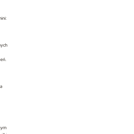
ini:
nych
ień.
na
tnym