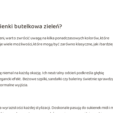
ienki butelkowa zieleń?
eleni, warto zwrócić uwagę na kilka ponadczasowych kolorów, które
e wiele możliwości, które mogą być zarówno klasyczne, jak i bardzie
 niemal na każdą okazję. Ich neutralny odcień podkreśla głębię
egancki efekt. Beżowe szpilki, sandałki czy baleriny świetnie sprawdzą
 formalne wyjścia.
razistości każdej stylizacji. Doskonale pasują do sukienek midi i m