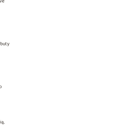
owe
 buty
o
ią,