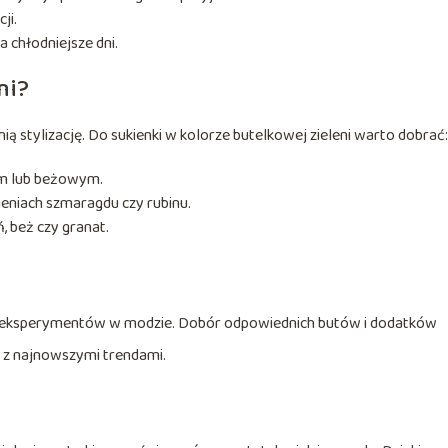
ji.
 chłodniejsze dni.
ni?
ą stylizację. Do sukienki w kolorze butelkowej zieleni warto dobrać:
ym lub beżowym.
cieniach szmaragdu czy rubinu.
ń, beż czy granat.
ele eksperymentów w modzie. Dobór odpowiednich butów i dodatków
ą z najnowszymi trendami.