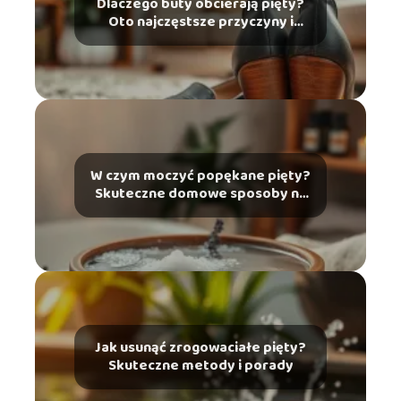
Dlaczego buty obcierają pięty?
Oto najczęstsze przyczyny i
rozwiązania
W czym moczyć popękane pięty?
Skuteczne domowe sposoby na
ulgę
Jak usunąć zrogowaciałe pięty?
Skuteczne metody i porady