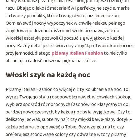
Kiedy wkładasz piżamę Italian Fashion, poczujesz różnicę od
razu. Dbając o jakość materiałów i perfekcyjne szycie, marka
ta tworzy produkty, które trwają dłużej niż jeden sezon.
Odmień swój nocny wypoczynek w chwilę relaksu pełnego
zmysłowego doznania. Wzornictwo, które nawiązuje do
włoskiej estetyki, pozwoli Ci poczuć się wyjątkowo każdej
nocy. Każdy detal jest stworzony z myślą o Twoim komforcie i
przyjemności, dlatego
piżamy Italian Fashion
to nie tylko
ubrania, to radość noszenia piękna na skórze.
Włoski szyk na każdą noc
Piżamy Italian Fashion to więcej niż tylko ubrania na noc. To
wyraz Twojego stylu i osobowości nawet w chwilach spokoju.
Wybierz spośród różnorodnych fasonów, od klasycznych do
bardziej nowoczesnych, by każda noc była wyjątkowa. Czy to
delikatny jedwab, subtelny haft czy miękki bawełniany dotyk –
każda piżama to opowieść o Tobie. Bez względu na to, czy
preferujesz stonowane kolory czy odważne wzory, piżamy