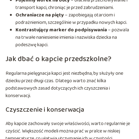
Pojemny worek na buty
– ułatwia przechowywanie i
transport kapci, chroniąc je przed zabrudzeniami.
Ochraniacze na pięty
– zapobiegają otarciom i
podrażnieniom, szczególnie w przypadku nowych kapci.
Kontrastujący marker do podpisywania
– pozwala
na trwałe naniesienie imienia i nazwiska dziecka na
podeszwę kapci.
Jak dbać o kapcie przedszkolne?
Regularna pielęgnacja kapci jest niezbędna, by służyły one
dziecku przez długi czas. Dlatego warto znać kilka
podstawowych zasad dotyczących ich czyszczenia i
konserwacji.
Czyszczenie i konserwacja
Aby kapcie zachowały swoje właściwości, warto regularnie je
czyścić. Większość modeli można prać w pralce w niskiej
temperaturze, co ułatwia utrzymanie ich w czystości.