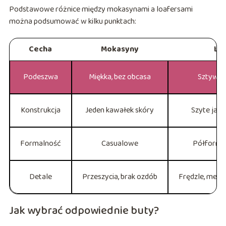
Podstawowe różnice między mokasynami a loafersami
można podsumować w kilku punktach:
Cecha
Mokasyny
Lo
Podeszwa
Miękka, bez obcasa
Sztywna
Konstrukcja
Jeden kawałek skóry
Szyte jak 
Formalność
Casualowe
Półforma
Detale
Przeszycia, brak ozdób
Frędzle, meta
Jak wybrać odpowiednie buty?