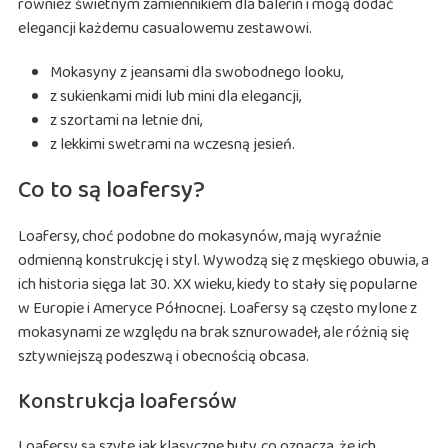
również świetnym zamiennikiem dla balerin i mogą dodać
elegancji każdemu casualowemu zestawowi.
Mokasyny z jeansami dla swobodnego looku,
z sukienkami midi lub mini dla elegancji,
z szortami na letnie dni,
z lekkimi swetrami na wczesną jesień.
Co to są loafersy?
Loafersy, choć podobne do mokasynów, mają wyraźnie
odmienną konstrukcję i styl. Wywodzą się z męskiego obuwia, a
ich historia sięga lat 30. XX wieku, kiedy to stały się popularne
w Europie i Ameryce Północnej. Loafersy są często mylone z
mokasynami ze względu na brak sznurowadeł, ale różnią się
sztywniejszą podeszwą i obecnością obcasa.
Konstrukcja loafersów
Loafersy są szyte jak klasyczne buty, co oznacza, że ich