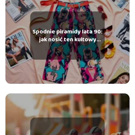
Spodnie piramidy lata 90:
jak nosić ten kultowy
fason?