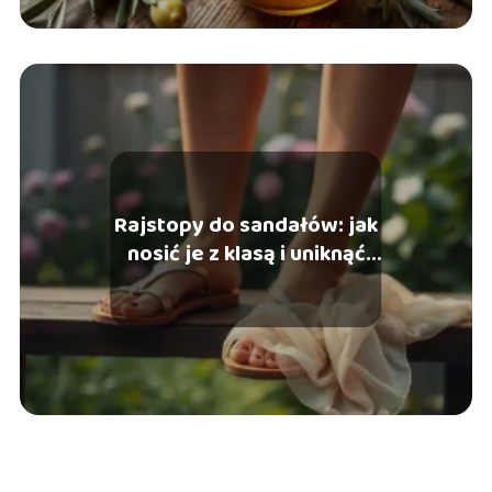
Rajstopy do sandałów: jak
nosić je z klasą i uniknąć
wpadek?