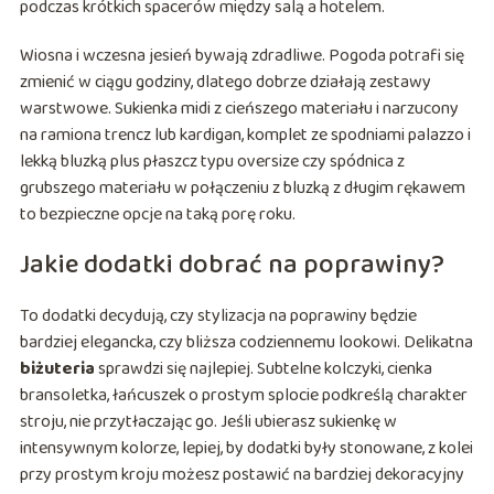
podczas krótkich spacerów między salą a hotelem.
Wiosna i wczesna jesień bywają zdradliwe. Pogoda potrafi się
zmienić w ciągu godziny, dlatego dobrze działają zestawy
warstwowe. Sukienka midi z cieńszego materiału i narzucony
na ramiona trencz lub kardigan, komplet ze spodniami palazzo i
lekką bluzką plus płaszcz typu oversize czy spódnica z
grubszego materiału w połączeniu z bluzką z długim rękawem
to bezpieczne opcje na taką porę roku.
Jakie dodatki dobrać na poprawiny?
To dodatki decydują, czy stylizacja na poprawiny będzie
bardziej elegancka, czy bliższa codziennemu lookowi. Delikatna
biżuteria
sprawdzi się najlepiej. Subtelne kolczyki, cienka
bransoletka, łańcuszek o prostym splocie podkreślą charakter
stroju, nie przytłaczając go. Jeśli ubierasz sukienkę w
intensywnym kolorze, lepiej, by dodatki były stonowane, z kolei
przy prostym kroju możesz postawić na bardziej dekoracyjny