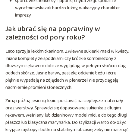
sportowe sneakersy i japonki, chyba że gospodarze
wyraźnie wskazali bardzo luźny, wakacyjny charakter
imprezy.
Jak ubrać się na poprawiny w
zależności od pory roku?
Lato sprzyja lekkim tkaninom. Zwiewne sukienki maxi w kwiaty,
lniane komplety ze spodniami czy krótkie kombinezony z
dłuższym rękawem dobrze wyglądają w pełnym słońcu i dają
oddech skórze. Jasne barwy, pastele, odcienie beżu i écru
pięknie wypadają na zdjęciach w plenerze i nie przyciągają
nadmiernie promieni słonecznych.
Zimą i późną jesienią lepiej postawić na cieplejsze materiały
oraz warstwy. Sprawdzi się dopasowana sukienka z długim
rękawem, wełniany lub dzianinowy model midi, a do tego długi
płaszcz lub klasyczna marynarka. Do stylizacji warto dołożyć
kryjące rajstopy i botki na stabilnym obcasie, żeby nie marznąć