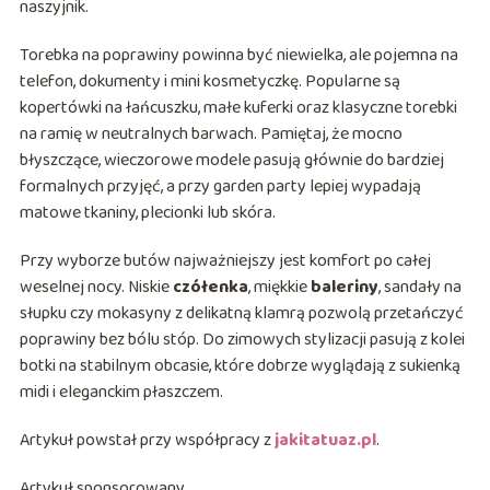
naszyjnik.
Torebka na poprawiny powinna być niewielka, ale pojemna na
telefon, dokumenty i mini kosmetyczkę. Popularne są
kopertówki na łańcuszku, małe kuferki oraz klasyczne torebki
na ramię w neutralnych barwach. Pamiętaj, że mocno
błyszczące, wieczorowe modele pasują głównie do bardziej
formalnych przyjęć, a przy garden party lepiej wypadają
matowe tkaniny, plecionki lub skóra.
Przy wyborze butów najważniejszy jest komfort po całej
weselnej nocy. Niskie
czółenka
, miękkie
baleriny
, sandały na
słupku czy mokasyny z delikatną klamrą pozwolą przetańczyć
poprawiny bez bólu stóp. Do zimowych stylizacji pasują z kolei
botki na stabilnym obcasie, które dobrze wyglądają z sukienką
midi i eleganckim płaszczem.
Artykuł powstał przy współpracy z
jakitatuaz.pl
.
Artykuł sponsorowany