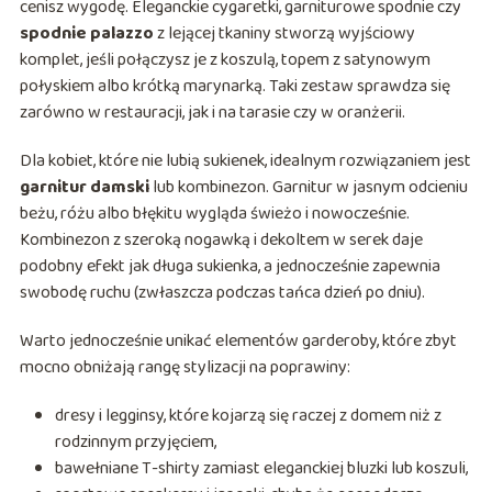
cenisz wygodę. Eleganckie cygaretki, garniturowe spodnie czy
spodnie palazzo
z lejącej tkaniny stworzą wyjściowy
komplet, jeśli połączysz je z koszulą, topem z satynowym
połyskiem albo krótką marynarką. Taki zestaw sprawdza się
zarówno w restauracji, jak i na tarasie czy w oranżerii.
Dla kobiet, które nie lubią sukienek, idealnym rozwiązaniem jest
garnitur damski
lub kombinezon. Garnitur w jasnym odcieniu
beżu, różu albo błękitu wygląda świeżo i nowocześnie.
Kombinezon z szeroką nogawką i dekoltem w serek daje
podobny efekt jak długa sukienka, a jednocześnie zapewnia
swobodę ruchu (zwłaszcza podczas tańca dzień po dniu).
Warto jednocześnie unikać elementów garderoby, które zbyt
mocno obniżają rangę stylizacji na poprawiny:
dresy i legginsy, które kojarzą się raczej z domem niż z
rodzinnym przyjęciem,
bawełniane T-shirty zamiast eleganckiej bluzki lub koszuli,