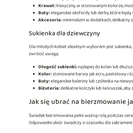
Krawat:
klasyczny, w stonowanym kolorze, moż
Buty:
eleganckie oksfordy lub derby, które będą w
Akcesoria:
minimalizm w dodatkach, delikatny ze
Sukienka dla dziewczyny
Dla młodych kobiet idealnym wyborem jest sukienka, 
zwrócić uwagę:
Długość sukienki:
najlepiej do kolan lub dłuższ
Kolor:
stonowane barwy jak ecru, pastelowy róż c
Buty:
eleganckie baleriny lub czółenka na niewy
Biżuteria:
delikatne kolczyki lub łańcuszek, aby
Jak się ubrać na bierzmowanie j
Świadek bierzmowania pełni ważną rolę podczas ceremo
Odpowiedni ubiór świadczy o szacunku dla sakrament