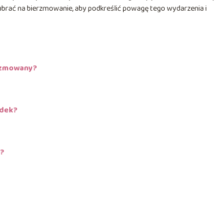
ubrać na bierzmowanie, aby podkreślić powagę tego wydarzenia i
erzmowany?
adek?
ć?