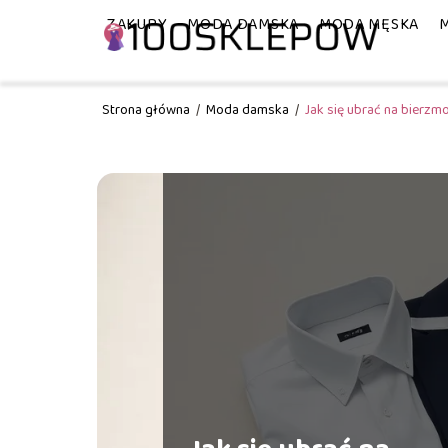
ZAKUPY
MODA DAMSKA
MODA MĘSKA
Strona główna
/
Moda damska
/
Jak się ubrać na bierzm