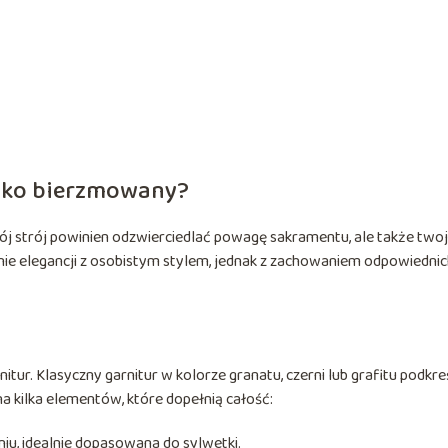
jako bierzmowany?
wój strój powinien odzwierciedlać powagę sakramentu, ale także two
e elegancji z osobistym stylem, jednak z zachowaniem odpowiednic
r. Klasyczny garnitur w kolorze granatu, czerni lub grafitu podkreś
a kilka elementów, które dopełnią całość:
niu, idealnie dopasowana do sylwetki.