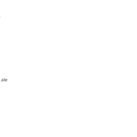
e
 ale