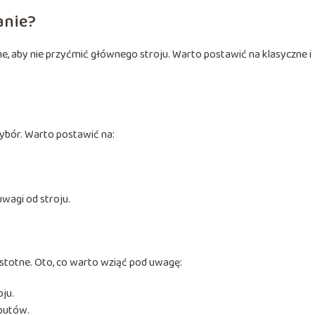
anie?
, aby nie przyćmić głównego stroju. Warto postawić na klasyczne i
wybór. Warto postawić na:
uwagi od stroju.
stotne. Oto, co warto wziąć pod uwagę:
oju.
butów.