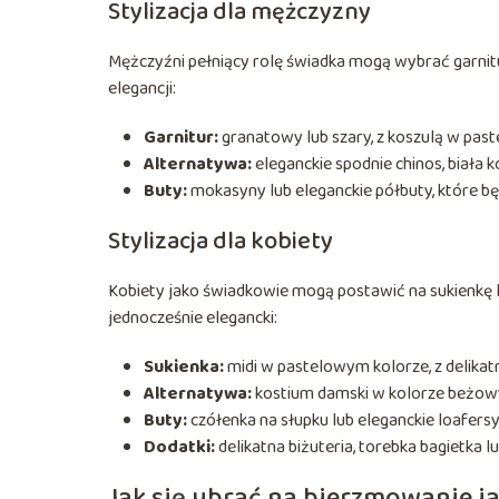
Stylizacja dla mężczyzny
Mężczyźni pełniący rolę świadka mogą wybrać garnitu
elegancji:
Garnitur:
granatowy lub szary, z koszulą w pas
Alternatywa:
eleganckie spodnie chinos, biała
Buty:
mokasyny lub eleganckie półbuty, które będ
Stylizacja dla kobiety
Kobiety jako świadkowie mogą postawić na sukienkę lu
jednocześnie elegancki:
Sukienka:
midi w pastelowym kolorze, z delika
Alternatywa:
kostium damski w kolorze beżowy
Buty:
czółenka na słupku lub eleganckie loafersy
Dodatki:
delikatna biżuteria, torebka bagietka l
Jak się ubrać na bierzmowanie j