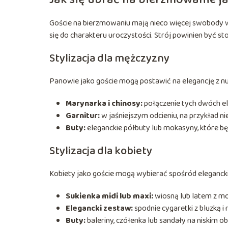
Goście na bierzmowaniu mają nieco więcej swobody w
się do charakteru uroczystości. Strój powinien być s
Stylizacja dla mężczyzny
Panowie jako goście mogą postawić na elegancję z nu
Marynarka i chinosy:
połączenie tych dwóch el
Garnitur:
w jaśniejszym odcieniu, na przykład ni
Buty:
eleganckie półbuty lub mokasyny, które bę
Stylizacja dla kobiety
Kobiety jako goście mogą wybierać spośród eleganckic
Sukienka midi lub maxi:
wiosną lub latem z 
Elegancki zestaw:
spodnie cygaretki z bluzką i
Buty:
baleriny, czółenka lub sandały na niskim ob