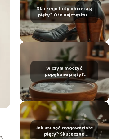
Dlaczego buty obcierają
pięty? Oto najczęstsze
przyczyny i rozwiązania
W czym moczyć
popękane pięty?
Skuteczne domowe
sposoby na ulgę
Jak usunąć zrogowaciałe
pięty? Skuteczne
m,