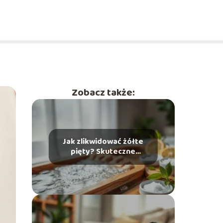
Zobacz także:
Jak zlikwidować żółte
pięty? Skuteczne
domowe sposoby na
problem