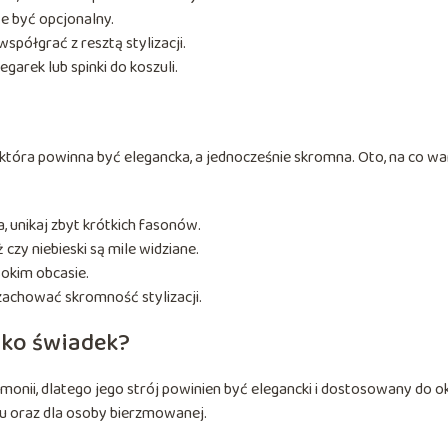
e być opcjonalny.
spółgrać z resztą stylizacji.
garek lub spinki do koszuli.
która powinna być elegancka, a jednocześnie skromna. Oto, na co wa
a, unikaj zbyt krótkich fasonów.
zy niebieski są mile widziane.
sokim obcasie.
 zachować skromność stylizacji.
ako świadek?
nii, dlatego jego strój powinien być elegancki i dostosowany do ok
u oraz dla osoby bierzmowanej.