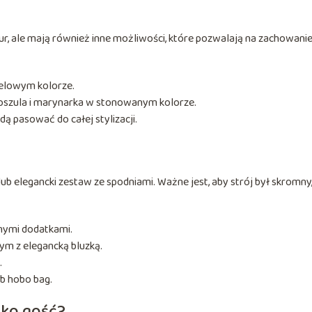
r, ale mają również inne możliwości, które pozwalają na zachowani
telowym kolorze.
 koszula i marynarka w stonowanym kolorze.
ą pasować do całej stylizacji.
b elegancki zestaw ze spodniami. Ważne jest, aby strój był skromny,
tnymi dodatkami.
m z elegancką bluzką.
.
ub hobo bag.
ako gość?