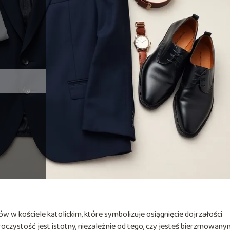
 w kościele katolickim, które symbolizuje osiągnięcie dojrzałości
roczystość jest istotny, niezależnie od tego, czy jesteś bierzmowany