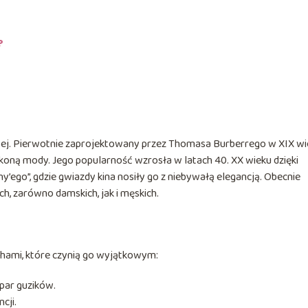
?
wej. Pierwotnie zaprojektowany przez Thomasa Burberrego w XIX wi
ę ikoną mody. Jego popularność wzrosła w latach 40. XX wieku dzięki
ny’ego”, gdzie gwiazdy kina nosiły go z niebywałą elegancją. Obecnie
, zarówno damskich, jak i męskich.
chami, które czynią go wyjątkowym:
par guzików.
cji.