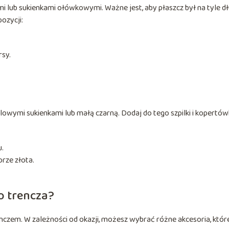
i lub sukienkami ołówkowymi. Ważne jest, aby płaszcz był na tyle dł
pozycji:
rsy.
owymi sukienkami lub małą czarną. Dodaj do tego szpilki i kopertów
u.
orze złota.
o trencza?
nczem. W zależności od okazji, możesz wybrać różne akcesoria, któr