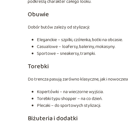
podkreślą charakter całego looku.
Obuwie
Dobór butów zależy od stylizacji:
Eleganckie – szpilki, czółenka, botki na obcasie.
Casualowe – loafersy, baleriny, mokasyny.
Sportowe – sneakersy, trampki.
Torebki
Do trencza pasują zarówno klasyczne, jak i nowocze
Kopertówki – na wieczorne wyjścia.
Torebki typu shopper – na co dzień.
Plecaki – do sportowych stylizacji.
Biżuteria i dodatki