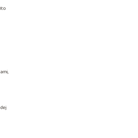
Oto
ami,
żdej