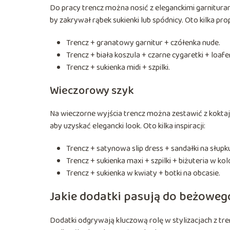
Do pracy trencz można nosić z eleganckimi garnituram
by zakrywał rąbek sukienki lub spódnicy. Oto kilka pro
Trencz + granatowy garnitur + czółenka nude.
Trencz + biała koszula + czarne cygaretki + loafe
Trencz + sukienka midi + szpilki.
Wieczorowy szyk
Na wieczorne wyjścia trencz można zestawić z koktajl
aby uzyskać elegancki look. Oto kilka inspiracji:
Trencz + satynowa slip dress + sandałki na słupk
Trencz + sukienka maxi + szpilki + biżuteria w kol
Trencz + sukienka w kwiaty + botki na obcasie.
Jakie dodatki pasują do beżoweg
Dodatki odgrywają kluczową rolę w stylizacjach z tre