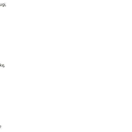
ugi,
kę,
e