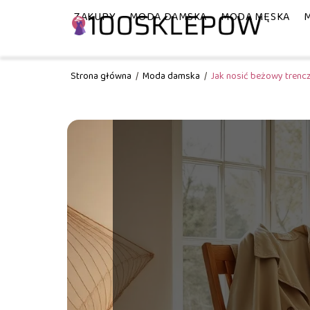
ZAKUPY
MODA DAMSKA
MODA MĘSKA
Strona główna
/
Moda damska
/
Jak nosić beżowy trencz