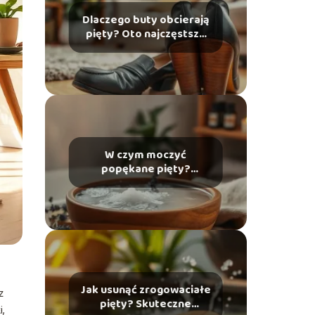
Dlaczego buty obcierają
pięty? Oto najczęstsze
przyczyny i rozwiązania
W czym moczyć
popękane pięty?
Skuteczne domowe
sposoby na ulgę
Jak usunąć zrogowaciałe
z
pięty? Skuteczne
,