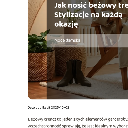
Jak nosić beżowy tr
Stylizacje na każdą
okazję
Moda damska
Data publikacji: 2025-10-02
Beżowy trencz to jeden z tych elementów garderoby,
wszechstronność sprawiają, że jest idealnym wyborem 