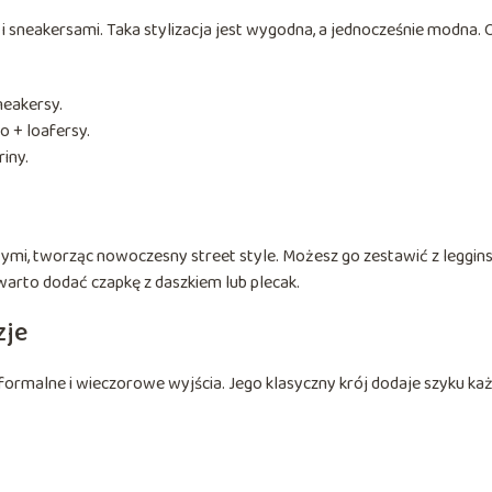
 i sneakersami. Taka stylizacja jest wygodna, a jednocześnie modna. 
neakersy.
o + loafersy.
riny.
ymi, tworząc nowoczesny street style. Możesz go zestawić z leggins
 warto dodać czapkę z daszkiem lub plecak.
zje
formalne i wieczorowe wyjścia. Jego klasyczny krój dodaje szyku ka