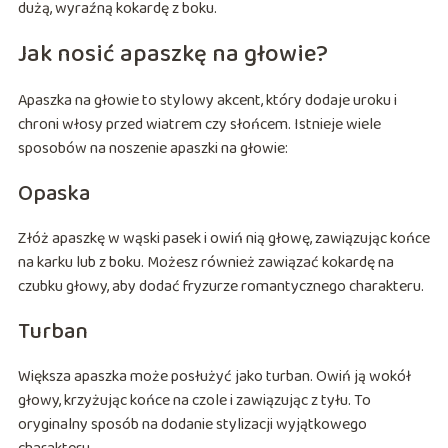
dużą, wyraźną kokardę z boku.
Jak nosić apaszkę na głowie?
Apaszka na głowie to stylowy akcent, który dodaje uroku i
chroni włosy przed wiatrem czy słońcem. Istnieje wiele
sposobów na noszenie apaszki na głowie:
Opaska
Złóż apaszkę w wąski pasek i owiń nią głowę, zawiązując końce
na karku lub z boku. Możesz również zawiązać kokardę na
czubku głowy, aby dodać fryzurze romantycznego charakteru.
Turban
Większa apaszka może posłużyć jako turban. Owiń ją wokół
głowy, krzyżując końce na czole i zawiązując z tyłu. To
oryginalny sposób na dodanie stylizacji wyjątkowego